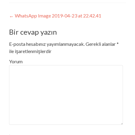
Post navigation
←
WhatsApp Image 2019-04-23 at 22.42.41
Bir cevap yazın
E-posta hesabınız yayımlanmayacak.
Gerekli alanlar
*
ile işaretlenmişlerdir
Yorum