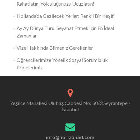
Rahatlatın, Yolculuğunuzu Ucuzlatın!
Hollanda’da Gezilecek Yerler: Renkli Bir Keşif
Ay Ay Dünya Turu: Seyahat Etmek İçin En İdeal
Zamanlar
Vize Hakkında Bilmeniz Gerekenler
Öğrencilerimize Yönelik Sosyal Sorumluluk
Projelerimiz
Yeşilce Mahallesi Ulubaş Caddesi No: 30/3 Seyrantepe /
İstanbul
info@horizonad.com