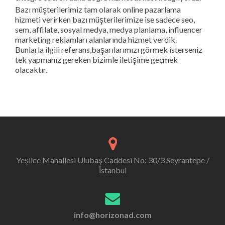
Bazı müşterilerimiz tam olarak online pazarlama
hizmeti verirken bazı müşterilerimize ise sadece seo,
sem, affilate, sosyal medya, medya planlama, influencer
marketing reklamları alanlarında hizmet verdik.
Bunlarla ilgili referans,başarılarımızı görmek isterseniz
tek yapmanız gereken bizimle iletişime geçmek
olacaktır.
Yeşilce Mahallesi Ulubaş Caddesi No: 30/3 Seyrantepe /
İstanbul
info@horizonad.com