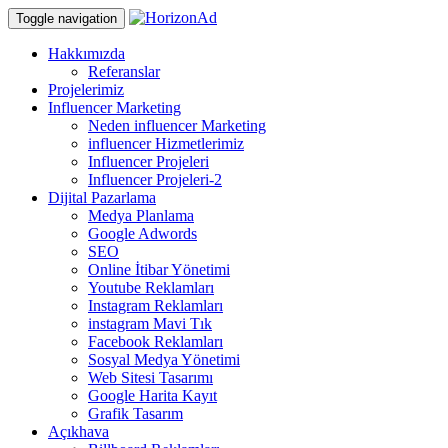
Toggle navigation
Hakkımızda
Referanslar
Projelerimiz
Influencer Marketing
Neden influencer Marketing
influencer Hizmetlerimiz
Influencer Projeleri
Influencer Projeleri-2
Dijital Pazarlama
Medya Planlama
Google Adwords
SEO
Online İtibar Yönetimi
Youtube Reklamları
Instagram Reklamları
instagram Mavi Tık
Facebook Reklamları
Sosyal Medya Yönetimi
Web Sitesi Tasarımı
Google Harita Kayıt
Grafik Tasarım
Açıkhava