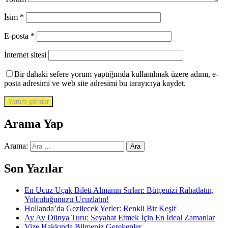
İsim
*
E-posta
*
İnternet sitesi
Bir dahaki sefere yorum yaptığımda kullanılmak üzere adımı, e-
posta adresimi ve web site adresimi bu tarayıcıya kaydet.
Arama Yap
Arama:
Son Yazılar
En Ucuz Uçak Bileti Almanın Sırları: Bütçenizi Rahatlatın,
Yolculuğunuzu Ucuzlatın!
Hollanda’da Gezilecek Yerler: Renkli Bir Keşif
Ay Ay Dünya Turu: Seyahat Etmek İçin En İdeal Zamanlar
Vize Hakkında Bilmeniz Gerekenler