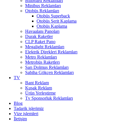
Billboard Reklamları
Minibus Reklamları
Otobüs Reklamları
Otobüs Superback
Otobüs Şerit Kaplama
Otobüs Kaplama
Havaalanı Panoları
Durak Raketler
CLP Raket Pano
Megalight Reklamları
Elektrik Direkleri Reklamları
Metro Reklamları
Metrobüs Raketlerı
Sarı Dolmuş Reklamları
Sabiha Gökçen Reklamları
TV
Bant Reklam
Kuşak Reklam
Ürün Yerleştirme
Tv Sponsorluk Reklamları
Blog
Tadarik işlerimiz
Vize işlemleri
İletişim