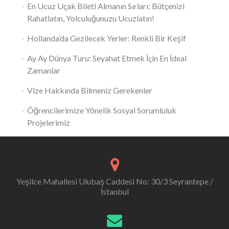
En Ucuz Uçak Bileti Almanın Sırları: Bütçenizi
Rahatlatın, Yolculuğunuzu Ucuzlatın!
Hollanda’da Gezilecek Yerler: Renkli Bir Keşif
Ay Ay Dünya Turu: Seyahat Etmek İçin En İdeal
Zamanlar
Vize Hakkında Bilmeniz Gerekenler
Öğrencilerimize Yönelik Sosyal Sorumluluk
Projelerimiz
Yeşilce Mahallesi Ulubaş Caddesi No: 30/3 Seyrantepe /
İstanbul