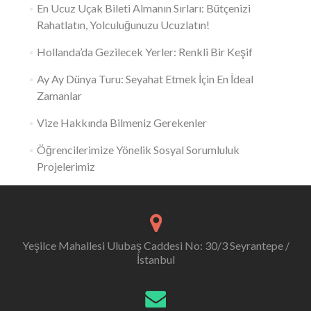
En Ucuz Uçak Bileti Almanın Sırları: Bütçenizi
Rahatlatın, Yolculuğunuzu Ucuzlatın!
Hollanda’da Gezilecek Yerler: Renkli Bir Keşif
Ay Ay Dünya Turu: Seyahat Etmek İçin En İdeal
Zamanlar
Vize Hakkında Bilmeniz Gerekenler
Öğrencilerimize Yönelik Sosyal Sorumluluk
Projelerimiz
Yeşilce Mahallesi Ulubaş Caddesi No: 30/3 Seyrantepe /
İstanbul