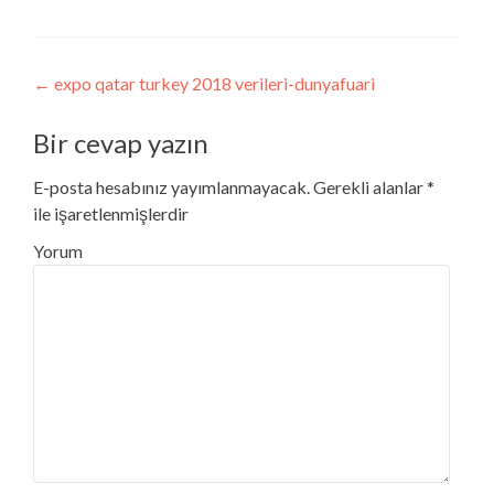
Post navigation
←
expo qatar turkey 2018 verileri-dunyafuari
Bir cevap yazın
E-posta hesabınız yayımlanmayacak.
Gerekli alanlar
*
ile işaretlenmişlerdir
Yorum