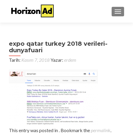
TOGGL
expo qatar turkey 2018 verileri-
dunyafuari
Tarih:
Kasım 7, 2018
Yazar:
erdem
This entry was posted in . Bookmark the
permalink
.