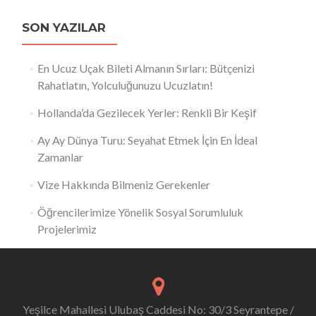
SON YAZILAR
En Ucuz Uçak Bileti Almanın Sırları: Bütçenizi
Rahatlatın, Yolculuğunuzu Ucuzlatın!
Hollanda’da Gezilecek Yerler: Renkli Bir Keşif
Ay Ay Dünya Turu: Seyahat Etmek İçin En İdeal
Zamanlar
Vize Hakkında Bilmeniz Gerekenler
Öğrencilerimize Yönelik Sosyal Sorumluluk
Projelerimiz
Yeşilce Mahallesi Ulubaş Caddesi No: 30/3 Seyrantepe /