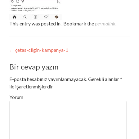
This entry was posted in . Bookmark the
permalink
.
Post navigation
←
çetas-cilgin-kampanya-1
Bir cevap yazın
E-posta hesabınız yayımlanmayacak.
Gerekli alanlar
*
ile işaretlenmişlerdir
Yorum