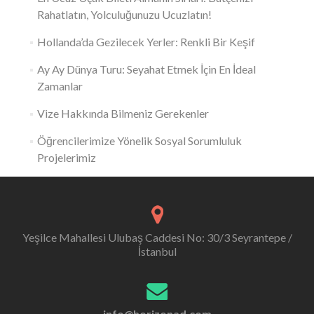
Rahatlatın, Yolculuğunuzu Ucuzlatın!
Hollanda’da Gezilecek Yerler: Renkli Bir Keşif
Ay Ay Dünya Turu: Seyahat Etmek İçin En İdeal
Zamanlar
Vize Hakkında Bilmeniz Gerekenler
Öğrencilerimize Yönelik Sosyal Sorumluluk
Projelerimiz
Yeşilce Mahallesi Ulubaş Caddesi No: 30/3 Seyrantepe /
İstanbul
info@horizonad.com