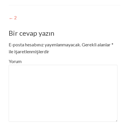
Post navigation
←
2
Bir cevap yazın
E-posta hesabınız yayımlanmayacak.
Gerekli alanlar
*
ile işaretlenmişlerdir
Yorum