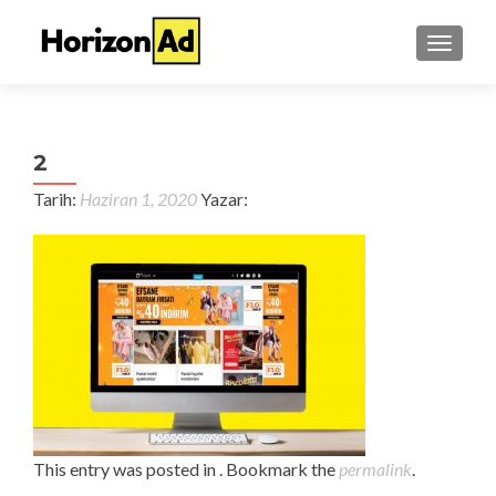
TOGGL
2
Tarih:
Haziran 1, 2020
Yazar:
This entry was posted in . Bookmark the
permalink
.