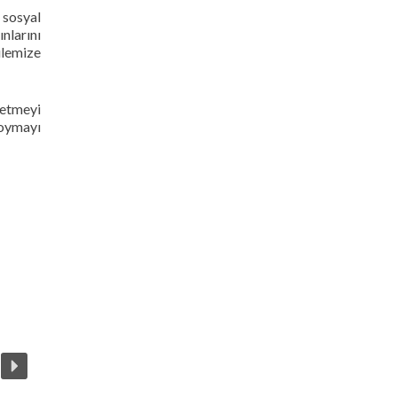
 sosyal
nlarını
ilemize
 etmeyi
koymayı