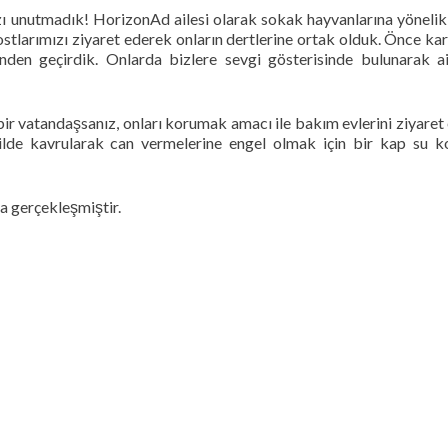
zı unutmadık! HorizonAd ailesi olarak sokak hayvanlarına yönelik
tlarımızı ziyaret ederek onların dertlerine ortak olduk. Önce karı
inden geçirdik. Onlarda bizlere sevgi gösterisinde bulunarak a
bir vatandaşsanız, onları korumak amacı ile bakım evlerini ziyaret
kilde kavrularak can vermelerine engel olmak için bir kap su 
a gerçekleşmiştir.