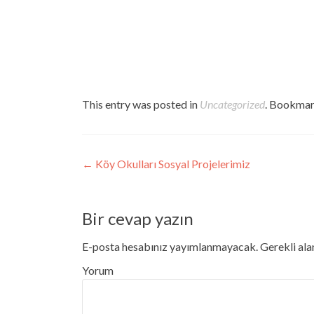
This entry was posted in
Uncategorized
. Bookmar
Post navigation
←
Köy Okulları Sosyal Projelerimiz
Bir cevap yazın
E-posta hesabınız yayımlanmayacak.
Gerekli ala
Yorum