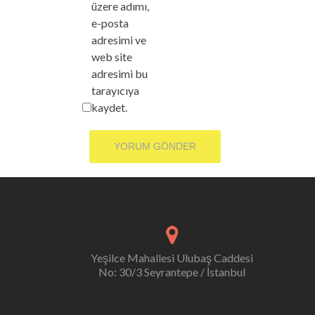
üzere adımı,
e-posta
adresimi ve
web site
adresimi bu
tarayıcıya
kaydet.
Yeşilce Mahallesi Ulubaş Caddesi
No: 30/3 Seyrantepe / İstanbul