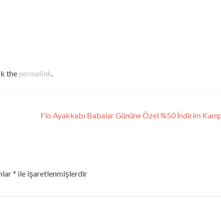
k the
permalink
.
Flo Ayakkabı Babalar Gününe Özel %50 İndirim Kam
nlar
*
ile işaretlenmişlerdir