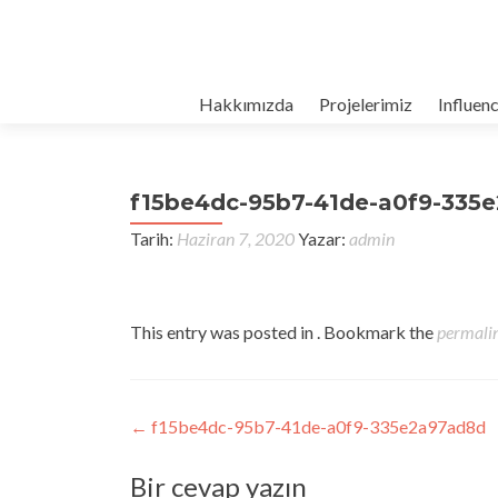
Hakkımızda
Projelerimiz
Influen
f15be4dc-95b7-41de-a0f9-335
Tarih:
Haziran 7, 2020
Yazar:
admin
This entry was posted in . Bookmark the
permali
Post navigation
←
f15be4dc-95b7-41de-a0f9-335e2a97ad8d
Bir cevap yazın