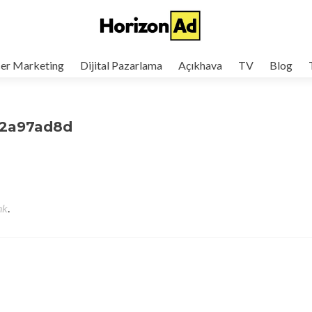
cer Marketing
Dijital Pazarlama
Açıkhava
TV
Blog
e2a97ad8d
nk
.