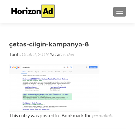
TOGGL
çetas-cilgin-kampanya-8
Tarih:
Ocak 2, 2019
Yazar:
erdem
This entry was posted in . Bookmark the
permalink
.