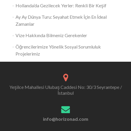
Hollanda’da Gezilecek Yerler: Renkli Bir Keşif
Ay Ay Dünya Turu: Seyahat Etmek İçin En İdeal
Zamanlar
Vize Hakkında Bilmeniz Gerekenler
Öğrencilerimize Yönelik Sosyal Sorumluluk
Projelerimiz
Yeşilce Mahallesi Ulubaş Caddesi No: 30/3 Seyrantepe /
İstanbul
info@horizonad.com