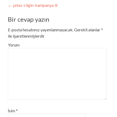
Post navigation
←
çetas-cilgin-kampanya-8
Bir cevap yazın
E-posta hesabınız yayımlanmayacak.
Gerekli alanlar
*
ile işaretlenmişlerdir
Yorum
İsim
*